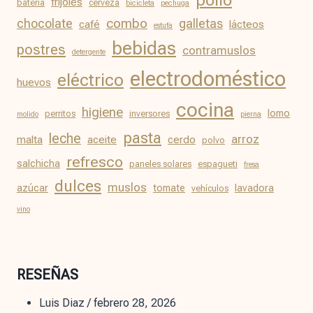
frijoles
batería
cerveza
bicicleta
pechuga
chocolate
combo
galletas
café
lácteos
estufa
bebidas
postres
contramuslos
detergente
electrodoméstico
eléctrico
huevos
cocina
higiene
lomo
perritos
inversores
molido
pierna
pasta
leche
arroz
malta
aceite
cerdo
polvo
refresco
salchicha
paneles solares
espagueti
fresa
dulces
muslos
azúcar
tomate
lavadora
vehículos
vino
RESEÑAS
Luis Diaz
/
febrero 28, 2026