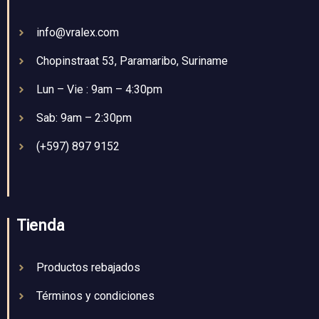
info@vralex.com
Chopinstraat 53, Paramaribo, Suriname
Lun – Vie : 9am – 4:30pm
Sab: 9am – 2:30pm
(+597) 897 9152
Tienda
Productos rebajados
Términos y condiciones