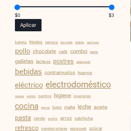
$0
$3
Aplicar
frijoles
batería
cerveza
bicicleta
botella
pechuga
pollo
chocolate
combo
café
estufa
postres
galletas
lácteos
detergente
bebidas
contramuslos
huevos
electrodoméstico
eléctrico
higiene
perritos
inversores
nevera
molido
cocina
leche
aceite
malta
lomo
pierna
pasta
arroz
cerdo
salchicha
polvo
refresco
azúcar
paneles solares
espagueti