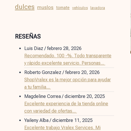
dulces
muslos
tomate
vehículos
lavadora
RESEÑAS
Luis Diaz
/
febrero 28, 2026
Recomendado. 100 -%. Todo transparente
y rápido excelente servicio. Personas...
Roberto Gonzalez
/
febrero 20, 2026
ShopVralex es la mejor opción para ayudar
a tu familia...
Magdeline Correa
/
diciembre 20, 2025
Excelente experiencia de la tienda online
con variedad de ofertas...
Yaileny Alba
/
diciembre 11, 2025
Excelente trabajo Vralex Services. Mi