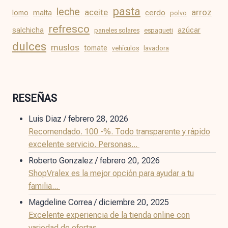
pasta
leche
aceite
arroz
malta
cerdo
lomo
polvo
refresco
salchicha
azúcar
paneles solares
espagueti
dulces
muslos
tomate
vehículos
lavadora
RESEÑAS
Luis Diaz
/
febrero 28, 2026
Recomendado. 100 -%. Todo transparente y rápido
excelente servicio. Personas...
Roberto Gonzalez
/
febrero 20, 2026
ShopVralex es la mejor opción para ayudar a tu
familia...
Magdeline Correa
/
diciembre 20, 2025
Excelente experiencia de la tienda online con
variedad de ofertas...