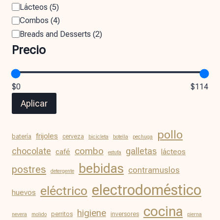
Lácteos
(
5
)
Combos
(
4
)
Breads and Desserts
(
2
)
Precio
$0
$114
Aplicar
pollo
frijoles
batería
cerveza
bicicleta
botella
pechuga
chocolate
combo
galletas
café
lácteos
estufa
bebidas
postres
contramuslos
detergente
electrodoméstico
eléctrico
huevos
cocina
higiene
perritos
inversores
nevera
molido
pierna