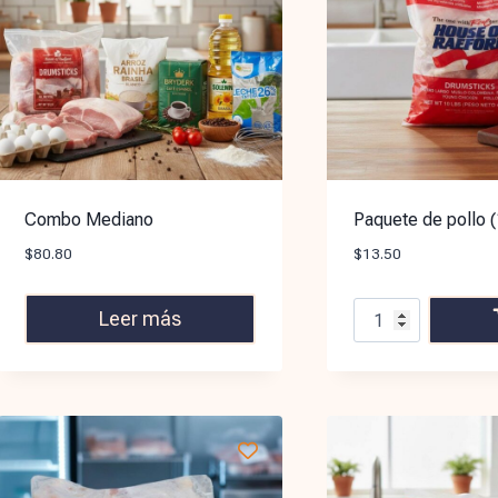
Combo Mediano
Paquete de pollo (
$
80.80
$
13.50
Leer más