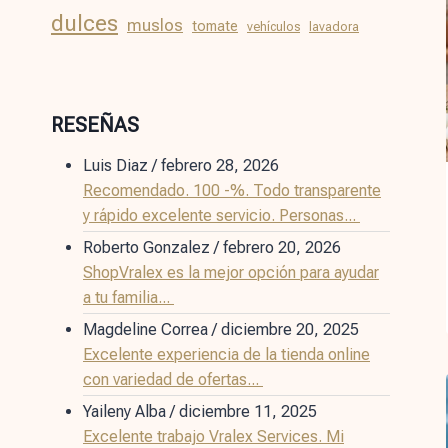
dulces
muslos
tomate
vehículos
lavadora
RESEÑAS
Luis Diaz
/
febrero 28, 2026
Recomendado. 100 -%. Todo transparente
y rápido excelente servicio. Personas...
Roberto Gonzalez
/
febrero 20, 2026
ShopVralex es la mejor opción para ayudar
a tu familia...
Magdeline Correa
/
diciembre 20, 2025
Excelente experiencia de la tienda online
con variedad de ofertas...
Yaileny Alba
/
diciembre 11, 2025
Excelente trabajo Vralex Services. Mi