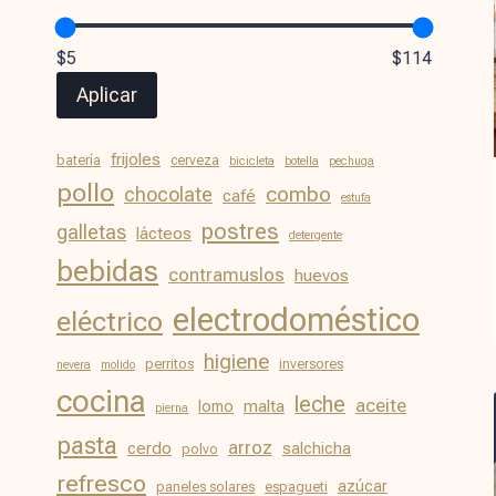
$5
$114
Aplicar
frijoles
batería
cerveza
bicicleta
botella
pechuga
pollo
chocolate
combo
café
estufa
postres
galletas
lácteos
detergente
bebidas
contramuslos
huevos
electrodoméstico
eléctrico
higiene
perritos
inversores
nevera
molido
cocina
leche
aceite
malta
lomo
pierna
pasta
arroz
cerdo
salchicha
polvo
refresco
azúcar
paneles solares
espagueti