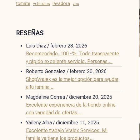
tomate
lavadora
vehículos
vino
RESEÑAS
Luis Diaz
/
febrero 28, 2026
Recomendado. 100 -%. Todo transparente
y rápido excelente servicio. Personas...
Roberto Gonzalez
/
febrero 20, 2026
ShopVralex es la mejor opción para ayudar
a tu familia...
Magdeline Correa
/
diciembre 20, 2025
Excelente experiencia de la tienda online
con variedad de ofertas...
Yaileny Alba
/
diciembre 11, 2025
Excelente trabajo Vralex Services. Mi
familia ya tiene los productos...