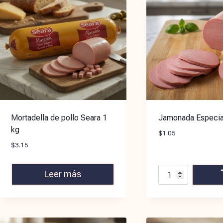
Mortadella de pollo Seara 1
Jamonada Especial
kg
$
1.05
$
3.15
Leer más