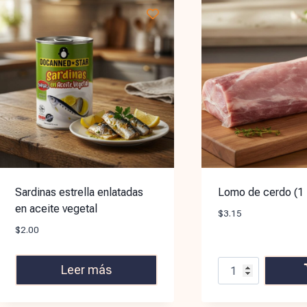
Sardinas estrella enlatadas
Lomo de cerdo (1 l
en aceite vegetal
$
3.15
$
2.00
Leer más