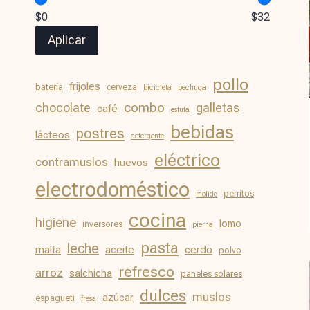
$0
$32
Aplicar
pollo
frijoles
batería
cerveza
bicicleta
pechuga
chocolate
combo
galletas
café
estufa
bebidas
postres
lácteos
detergente
eléctrico
contramuslos
huevos
electrodoméstico
perritos
molido
cocina
higiene
lomo
inversores
pierna
pasta
leche
malta
aceite
cerdo
polvo
refresco
arroz
salchicha
paneles solares
dulces
muslos
azúcar
espagueti
fresa