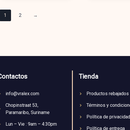
1
2
→
Contactos
Tienda
info@vralex.com
Productos rebajados
Chopinstraat 53,
Términos y condicio
Paramaribo, Suriname
Política de privacida
Lun – Vie : 9am – 4:30pm
Política de entrega