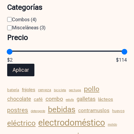
Categorías
Combos
(
4
)
Misceláneas
(
3
)
Precio
$2
$114
Aplicar
pollo
frijoles
batería
cerveza
bicicleta
pechuga
chocolate
combo
galletas
café
lácteos
estufa
bebidas
postres
contramuslos
huevos
detergente
electrodoméstico
eléctrico
molido