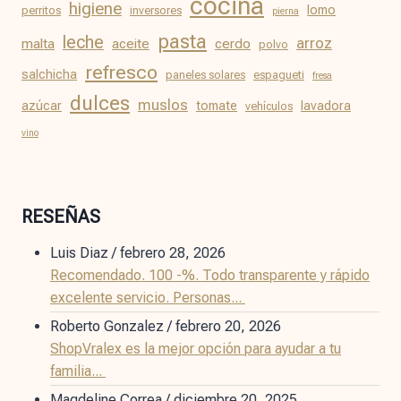
cocina
higiene
lomo
perritos
inversores
pierna
pasta
leche
arroz
malta
aceite
cerdo
polvo
refresco
salchicha
paneles solares
espagueti
fresa
dulces
muslos
azúcar
tomate
lavadora
vehículos
vino
RESEÑAS
Luis Diaz
/
febrero 28, 2026
Recomendado. 100 -%. Todo transparente y rápido
excelente servicio. Personas...
Roberto Gonzalez
/
febrero 20, 2026
ShopVralex es la mejor opción para ayudar a tu
familia...
Magdeline Correa
/
diciembre 20, 2025