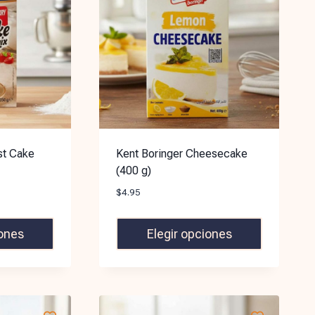
st Cake
Kent Boringer Cheesecake
(400 g)
$
4.95
iones
Elegir opciones