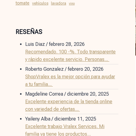
tomate
vehículos
lavadora
vino
RESEÑAS
Luis Diaz
/
febrero 28, 2026
Recomendado. 100 -%. Todo transparente
y rápido excelente servicio. Personas...
Roberto Gonzalez
/
febrero 20, 2026
ShopVralex es la mejor opción para ayudar
a tu familia...
Magdeline Correa
/
diciembre 20, 2025
Excelente experiencia de la tienda online
con variedad de ofertas...
Yaileny Alba
/
diciembre 11, 2025
Excelente trabajo Vralex Services. Mi
familia ya tiene los productos...