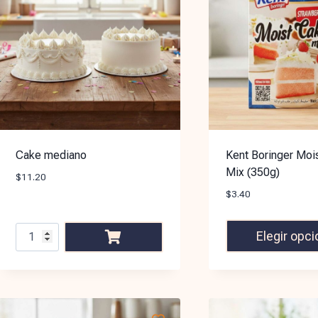
Cake mediano
Kent Boringer Moi
Mix (350g)
$
11.20
$
3.40
Elegir opc