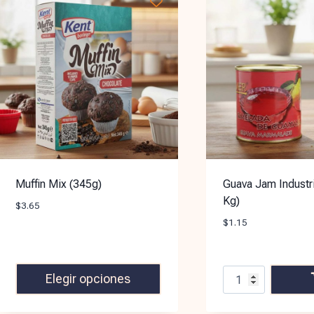
Muffin Mix (345g)
Guava Jam Industri
Kg)
$
3.65
$
1.15
Elegir opciones