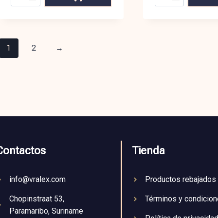
1
2
→
Contactos
Tienda
info@vralex.com
Productos rebajados
Chopinstraat 53,
Términos y condicio
Paramaribo, Suriname