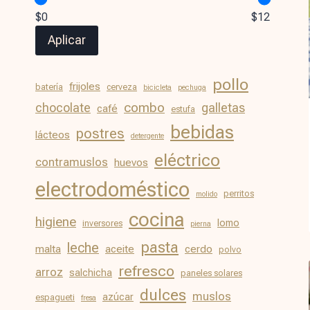
$0
$12
Aplicar
pollo
frijoles
batería
cerveza
bicicleta
pechuga
chocolate
combo
galletas
café
estufa
bebidas
postres
lácteos
detergente
eléctrico
contramuslos
huevos
electrodoméstico
perritos
molido
cocina
higiene
lomo
inversores
pierna
pasta
leche
malta
aceite
cerdo
polvo
refresco
arroz
salchicha
paneles solares
dulces
muslos
azúcar
espagueti
fresa