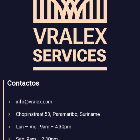
Contactos
info@vralex.com
Chopinstraat 53, Paramaribo, Suriname
Lun – Vie : 9am – 4:30pm
Sab: 9am – 2:30pm