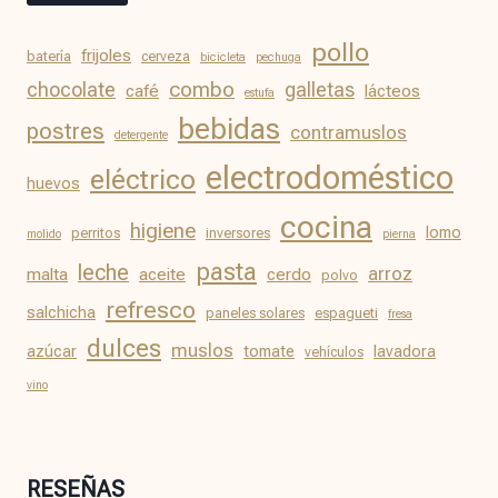
pollo
frijoles
batería
cerveza
bicicleta
pechuga
chocolate
combo
galletas
café
lácteos
estufa
bebidas
postres
contramuslos
detergente
electrodoméstico
eléctrico
huevos
cocina
higiene
lomo
perritos
inversores
molido
pierna
pasta
leche
arroz
malta
aceite
cerdo
polvo
refresco
salchicha
paneles solares
espagueti
fresa
dulces
muslos
azúcar
tomate
lavadora
vehículos
vino
RESEÑAS