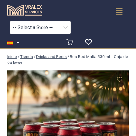
Inicio
/
Tienda
/
Drinks and Beers
/
Boa Red Malta 330 ml – Caja de
24 latas