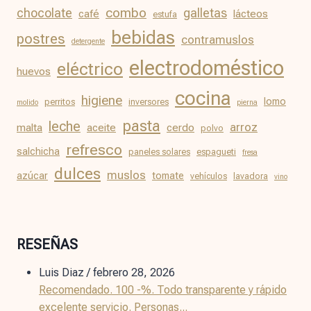
chocolate
combo
galletas
café
lácteos
estufa
bebidas
postres
contramuslos
detergente
electrodoméstico
eléctrico
huevos
cocina
higiene
lomo
perritos
inversores
molido
pierna
pasta
leche
arroz
malta
aceite
cerdo
polvo
refresco
salchicha
paneles solares
espagueti
fresa
dulces
muslos
azúcar
tomate
vehículos
lavadora
vino
RESEÑAS
Luis Diaz
/
febrero 28, 2026
Recomendado. 100 -%. Todo transparente y rápido
excelente servicio. Personas...