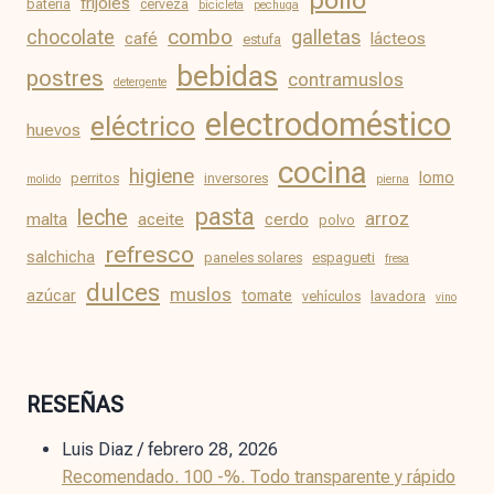
frijoles
batería
cerveza
bicicleta
pechuga
chocolate
combo
galletas
café
lácteos
estufa
bebidas
postres
contramuslos
detergente
electrodoméstico
eléctrico
huevos
cocina
higiene
lomo
perritos
inversores
molido
pierna
pasta
leche
arroz
malta
aceite
cerdo
polvo
refresco
salchicha
paneles solares
espagueti
fresa
dulces
muslos
azúcar
tomate
vehículos
lavadora
vino
RESEÑAS
Luis Diaz
/
febrero 28, 2026
Recomendado. 100 -%. Todo transparente y rápido