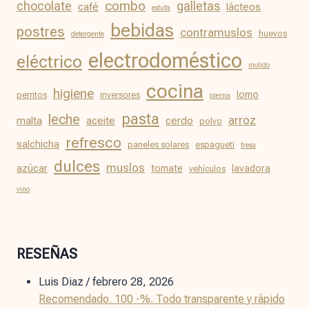
chocolate
combo
galletas
café
lácteos
estufa
bebidas
postres
contramuslos
huevos
detergente
electrodoméstico
eléctrico
molido
cocina
higiene
lomo
perritos
inversores
pierna
pasta
leche
arroz
malta
aceite
cerdo
polvo
refresco
salchicha
paneles solares
espagueti
fresa
dulces
muslos
azúcar
tomate
lavadora
vehículos
vino
RESEÑAS
Luis Diaz
/
febrero 28, 2026
Recomendado. 100 -%. Todo transparente y rápido