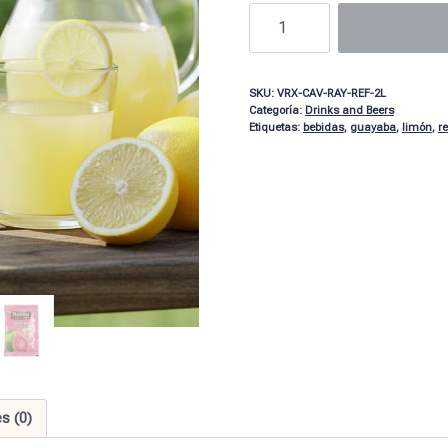
SKU:
VRX-CAV-RAY-REF-2L
Categoría:
Drinks and Beers
Etiquetas:
bebidas
,
guayaba
,
limón
,
r
s (0)