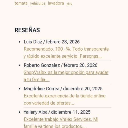
tomate
lavadora
vehículos
vino
RESEÑAS
Luis Diaz
/
febrero 28, 2026
Recomendado. 100 -%. Todo transparente
y rápido excelente servicio. Personas...
Roberto Gonzalez
/
febrero 20, 2026
ShopVralex es la mejor opción para ayudar
a tu familia...
Magdeline Correa
/
diciembre 20, 2025
Excelente experiencia de la tienda online
con variedad de ofertas...
Yaileny Alba
/
diciembre 11, 2025
Excelente trabajo Vralex Services. Mi
familia ya tiene los productos...