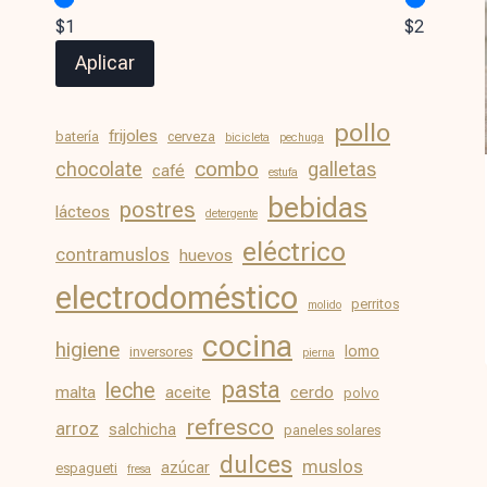
$1
$2
Aplicar
pollo
frijoles
batería
cerveza
bicicleta
pechuga
chocolate
combo
galletas
café
estufa
bebidas
postres
lácteos
detergente
eléctrico
contramuslos
huevos
electrodoméstico
perritos
molido
cocina
higiene
lomo
inversores
pierna
pasta
leche
malta
aceite
cerdo
polvo
refresco
arroz
salchicha
paneles solares
dulces
muslos
azúcar
espagueti
fresa