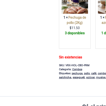
1 ×
Pechuga de
1 ×
pollo (2Kg)
az
$
11.50
3 disponibles
1 d
Sin existencias
SKU:
VRX-HOL-CBO-PRM
Categoría:
Combos
Etiquetas:
pechuga
,
pollo
,
café
,
combo
salchicha
,
espagueti
,
azúcar
,
muslos