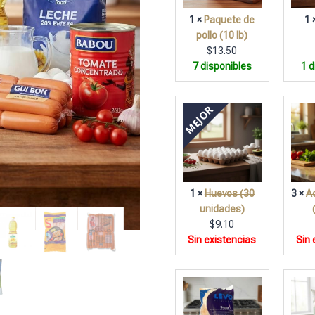
1 ×
Paquete de
1 
pollo (10 lb)
$
13.50
7 disponibles
1 d
MEJOR
1 ×
Huevos (30
3 ×
A
unidades)
$
9.10
Sin existencias
Sin 