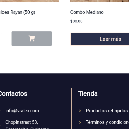
ulces Rayan (50 g)
Combo Mediano
$
80.80
Leer más
Contactos
Tienda
info@vralex.com
Productos rebajados
Chopinstraat 53,
Términos y condicio