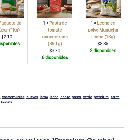
Paquete de
1 ×
Pasta de
1 ×
Leche en
úcar (1Kg)
tomate
polvo Muuucha
$
2.10
concentrada
Leche (1Kg)
isponibles
(850 g)
$
8.35
$
3.30
3 disponibles
6 disponibles
,
contramuslos
,
huevos
,
lomo
,
leche
,
aceite
,
pasta
,
cerdo
,
premium
,
arroz
,
,
tomate