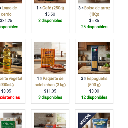
×
Lomo de
1 ×
Café (250g)
3 ×
Bolsa de arroz
cerdo
$
5.50
(1Kg)
$
31.25
3 disponibles
$
5.85
isponibles
25 disponibles
ceite vegetal
1 ×
Paquete de
3 ×
Espaguetis
(900mL)
salchichas (3 kg)
(500 g)
$
8.85
$
11.05
$
3.00
existencias
3 disponibles
12 disponibles
MEJOR