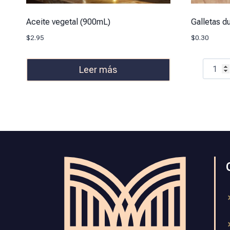
Aceite vegetal (900mL)
Galletas d
$
2.95
$
0.30
Leer más