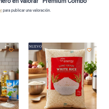
imero en valorar “Premium Combo”
r
para publicar una valoración.
NUEVO!