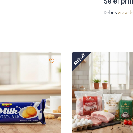
Sé el pr
Debes
accede
MEJOR