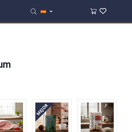
um
MEJOR