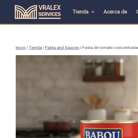
Tienda
Acerca de
Inicio
/
Tienda
/
Pasta and Sauces
/
Pasta de tomate concentrada