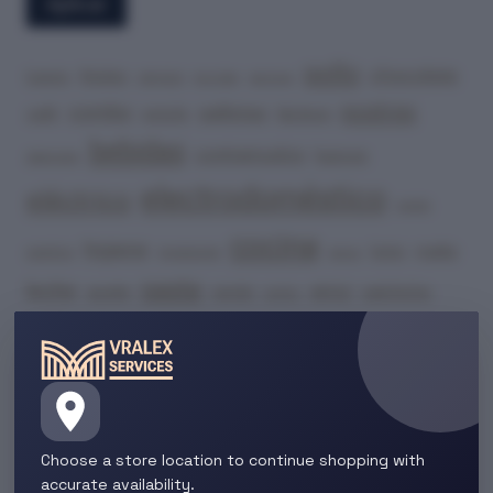
Aplicar
pollo
chocolate
frijoles
batería
cerveza
bicicleta
pechuga
postres
combo
galletas
café
lácteos
estufa
bebidas
contramuslos
huevos
detergente
electrodoméstico
eléctrico
molido
cocina
higiene
malta
lomo
perritos
inversores
pierna
pasta
leche
arroz
aceite
cerdo
salchicha
polvo
refresco
azúcar
paneles solares
espagueti
fresa
dulces
muslos
tomate
vehículos
lavadora
vino
Choose a store location to continue shopping with
RESEÑAS
accurate availability.