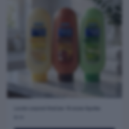
Loción corporal XtraCare 18 onzas líquidas
$
5.90