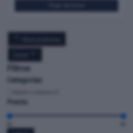
Elegir opciones
Filtrar productos
Cerrar
Filtros
Categorías
Higiene y Limpieza
(
1
)
Precio
$5
$6