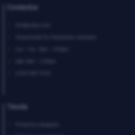
Contactos
info@vralex.com
Chopinstraat 53, Paramaribo, Suriname
Lun – Vie : 9am – 4:30pm
Sab: 9am – 2:30pm
(+597) 897 9152
Tienda
Productos rebajados