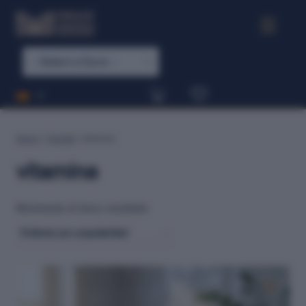
Inicio
/
Tienda
/
vitamina
vitamina
Mostrando el único resultado