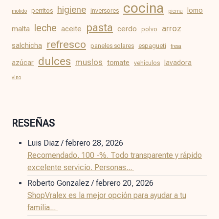
cocina
higiene
lomo
perritos
inversores
molido
pierna
pasta
leche
arroz
malta
aceite
cerdo
polvo
refresco
salchicha
paneles solares
espagueti
fresa
dulces
muslos
azúcar
tomate
lavadora
vehículos
vino
RESEÑAS
Luis Diaz
/
febrero 28, 2026
Recomendado. 100 -%. Todo transparente y rápido
excelente servicio. Personas...
Roberto Gonzalez
/
febrero 20, 2026
ShopVralex es la mejor opción para ayudar a tu
familia...