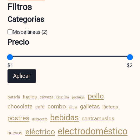
Filtros
Categorías
Misceláneas
(
2
)
Precio
$1
$2
Aplicar
pollo
frijoles
batería
cerveza
bicicleta
pechuga
chocolate
combo
galletas
café
lácteos
estufa
bebidas
postres
contramuslos
detergente
electrodoméstico
eléctrico
huevos