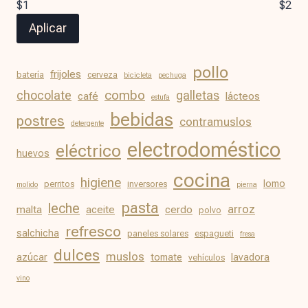
$1
$2
Aplicar
pollo
frijoles
batería
cerveza
bicicleta
pechuga
chocolate
combo
galletas
café
lácteos
estufa
bebidas
postres
contramuslos
detergente
electrodoméstico
eléctrico
huevos
cocina
higiene
lomo
perritos
inversores
molido
pierna
pasta
leche
arroz
malta
aceite
cerdo
polvo
refresco
salchicha
paneles solares
espagueti
fresa
dulces
muslos
azúcar
tomate
lavadora
vehículos
vino