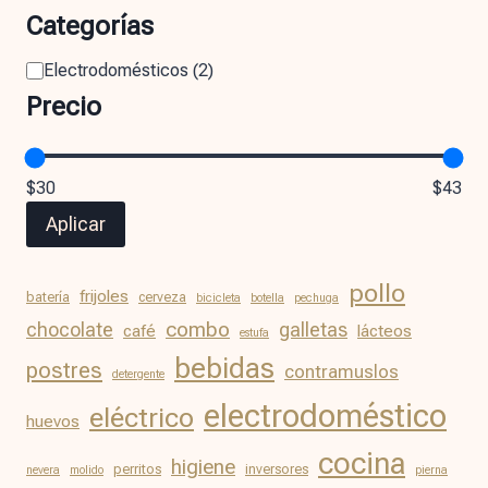
Categorías
Electrodomésticos
(
2
)
Precio
$30
$43
Aplicar
pollo
frijoles
batería
cerveza
bicicleta
botella
pechuga
chocolate
combo
galletas
café
lácteos
estufa
bebidas
postres
contramuslos
detergente
electrodoméstico
eléctrico
huevos
cocina
higiene
perritos
inversores
nevera
molido
pierna