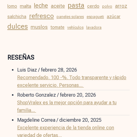
pasta
leche
aceite
arroz
malta
cerdo
lomo
polvo
refresco
salchicha
azúcar
paneles solares
espagueti
dulces
muslos
tomate
vehículos
lavadora
RESEÑAS
Luis Diaz
/
febrero 28, 2026
Recomendado. 100 -%. Todo transparente y rápido
excelente servicio. Personas...
Roberto Gonzalez
/
febrero 20, 2026
ShopVralex es la mejor opción para ayudar a tu
familia...
Magdeline Correa
/
diciembre 20, 2025
Excelente experiencia de la tienda online con
variedad de ofertas...