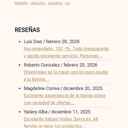
tomate
vehículos
lavadora
vino
RESEÑAS
Luis Diaz
/
febrero 28, 2026
Recomendado. 100 -%. Todo transparente
y rápido excelente servicio. Personas...
Roberto Gonzalez
/
febrero 20, 2026
ShopVralex es la mejor opción para ayudar
a tu familia...
Magdeline Correa
/
diciembre 20, 2025
Excelente experiencia de la tienda online
con variedad de ofertas...
Yaileny Alba
/
diciembre 11, 2025
Excelente trabajo Vralex Services. Mi
familia ya tiene los productos...