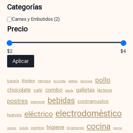
Categorías
Carnes y Embutidos
(
2
)
Precio
$2
$4
Aplicar
pollo
frijoles
batería
cerveza
bicicleta
botella
pechuga
chocolate
combo
galletas
café
lácteos
estufa
bebidas
postres
contramuslos
detergente
electrodoméstico
eléctrico
huevos
cocina
higiene
perritos
inversores
nevera
molido
pierna