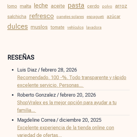
pasta
leche
aceite
arroz
malta
cerdo
lomo
polvo
refresco
salchicha
azúcar
paneles solares
espagueti
dulces
muslos
tomate
vehículos
lavadora
RESEÑAS
Luis Diaz
/
febrero 28, 2026
Recomendado. 100 -%. Todo transparente y rápido
excelente servicio. Personas...
Roberto Gonzalez
/
febrero 20, 2026
ShopVralex es la mejor opción para ayudar a tu
familia...
Magdeline Correa
/
diciembre 20, 2025
Excelente experiencia de la tienda online con
variedad de ofertas...