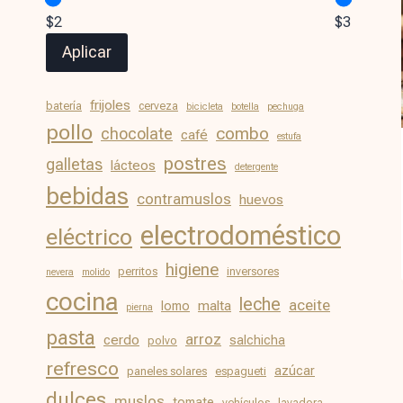
$2
$3
Aplicar
frijoles
batería
cerveza
bicicleta
botella
pechuga
pollo
chocolate
combo
café
estufa
postres
galletas
lácteos
detergente
bebidas
contramuslos
huevos
electrodoméstico
eléctrico
higiene
perritos
inversores
nevera
molido
cocina
leche
aceite
malta
lomo
pierna
pasta
arroz
cerdo
salchicha
polvo
refresco
azúcar
paneles solares
espagueti
dulces
muslos
tomate
vehículos
lavadora