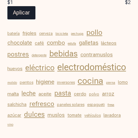
$1
$2
Aplicar
pollo
frijoles
batería
cerveza
bicicleta
pechuga
chocolate
combo
galletas
café
lácteos
estufa
bebidas
postres
contramuslos
detergente
electrodoméstico
eléctrico
huevos
cocina
higiene
lomo
perritos
inversores
molido
pierna
pasta
leche
arroz
malta
aceite
cerdo
polvo
refresco
salchicha
paneles solares
espagueti
fresa
dulces
muslos
azúcar
tomate
lavadora
vehículos
vino