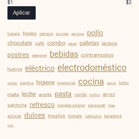
$1
$2
Aplicar
pollo
frijoles
batería
cerveza
bicicleta
pechuga
chocolate
combo
galletas
café
lácteos
estufa
bebidas
postres
contramuslos
detergente
electrodoméstico
eléctrico
huevos
cocina
higiene
lomo
perritos
inversores
molido
pierna
pasta
leche
arroz
malta
aceite
cerdo
polvo
refresco
salchicha
paneles solares
espagueti
fresa
dulces
muslos
azúcar
tomate
lavadora
vehículos
vino