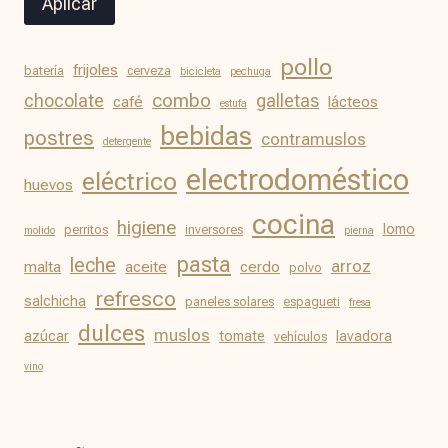
Aplicar
pollo
frijoles
batería
cerveza
bicicleta
pechuga
chocolate
combo
galletas
café
lácteos
estufa
bebidas
postres
contramuslos
detergente
electrodoméstico
eléctrico
huevos
cocina
higiene
lomo
perritos
inversores
molido
pierna
pasta
leche
arroz
malta
aceite
cerdo
polvo
refresco
salchicha
paneles solares
espagueti
fresa
dulces
muslos
azúcar
tomate
lavadora
vehículos
vino