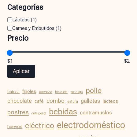
Categorías
Lácteos
(
1
)
Carnes y Embutidos
(
1
)
Precio
$1
$2
Aplicar
pollo
frijoles
batería
cerveza
bicicleta
pechuga
chocolate
combo
galletas
café
lácteos
estufa
bebidas
postres
contramuslos
detergente
electrodoméstico
eléctrico
huevos