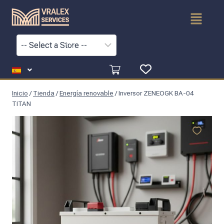
Inicio
/
Tienda
/
Energía renovable
/
Inversor ZENEOGK BA-04
TITAN