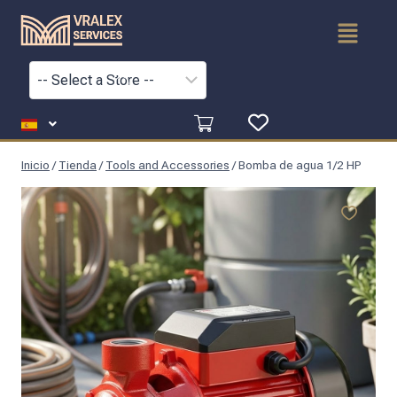
Inicio
/
Tienda
/
Tools and Accessories
/
Bomba de agua 1/2 HP