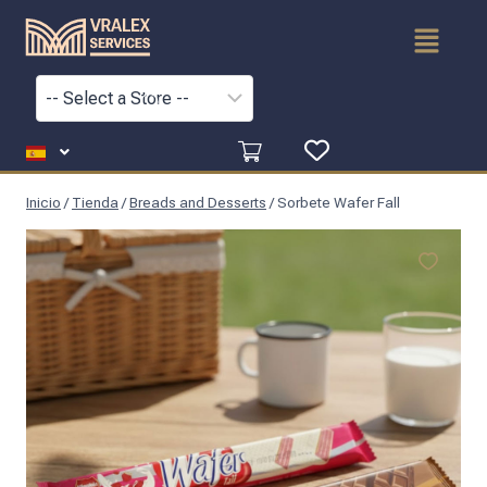
Inicio
/
Tienda
/
Breads and Desserts
/
Sorbete Wafer Fall