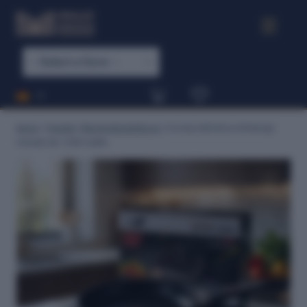
Inicio
/
Tienda
/
Electrodomésticos
/
Cocina eléctrica infrarroja
Unizuki de 1200 watts