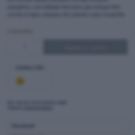
energético, con múltiples funciones que incluyen freír,
cocinar al vapor, preparar olla caliente y asar a la parrilla.
5 disponibles
Añadir al carrito
Créditos VRX
SKU:
VRX-SCU-COOK-UNIZUKI-1200W
Categoría:
Electrodomésticos
Descripción