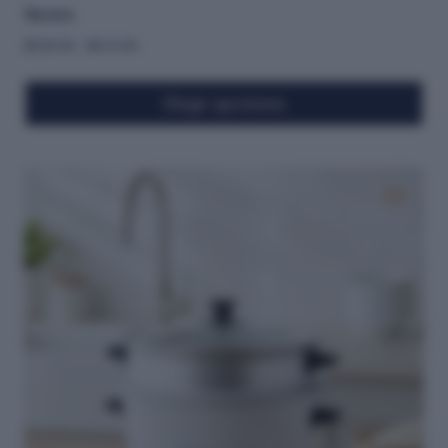
Nevera
$
230.00
-
$
415.00
Elegir opciones