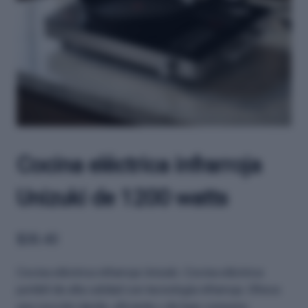
Cocina eléctrica infrarroja
Unizuki de 1200 watts
$
38.40
Cocina eléctrica infrarroja Unizuki. Cocina eléctrica
portátil de alta calidad con tecnología infrarroja. Ofrece
una cocción rápida, eficiente y de bajo consumo