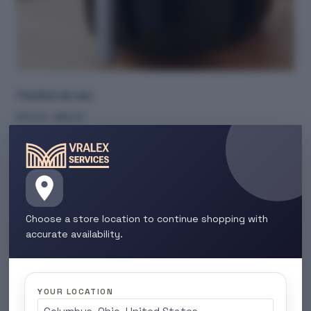
Freidora de aire
$
75.00
-
$
84.00
Elegir opciones
Choose a store location to continue shopping with
accurate availability.
YOUR LOCATION