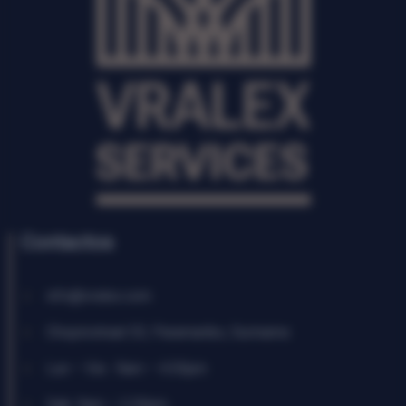
Contactos
info@vralex.com
Chopinstraat 53, Paramaribo, Suriname
Lun – Vie : 9am – 4:30pm
Sab: 9am – 2:30pm