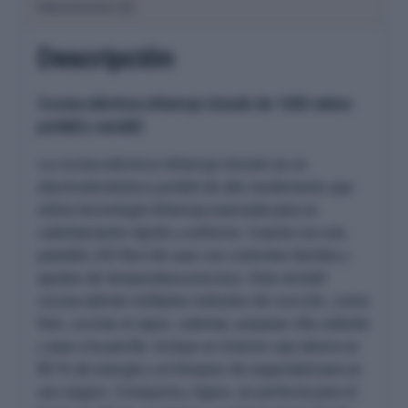
Valoraciones (0)
Descripción
Cocina eléctrica infrarroja Unizuki de 1200 vatios:
portátil y versátil.
La cocina eléctrica infrarroja Unizuki es un
electrodoméstico portátil de alto rendimiento que
utiliza tecnología infrarroja avanzada para un
calentamiento rápido y uniforme. Cuenta con una
pantalla LED fácil de usar con controles táctiles y
ajustes de temperatura precisos. Esta versátil
cocina admite múltiples métodos de cocción, como
freír, cocinar al vapor, calentar, preparar olla caliente
y asar a la parrilla. Incluye un inversor que ahorra un
85 % de energía y un bloqueo de seguridad para un
uso seguro. Compacta y ligera, es perfecta para el