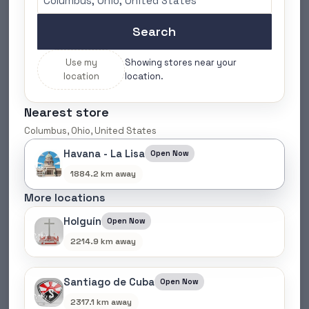
Search
Use my
Showing stores near your
location
location.
Nearest store
Columbus, Ohio, United States
Havana - La Lisa
Open Now
1884.2 km away
Ventilador de pedestal
More locations
$
35.00
Holguín
Open Now
2214.9 km away
Santiago de Cuba
Open Now
2317.1 km away