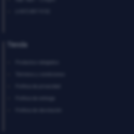
(+597) 897 9152
Tienda
Productos rebajados
Términos y condiciones
Política de privacidad
Política de entrega
Política de devolución