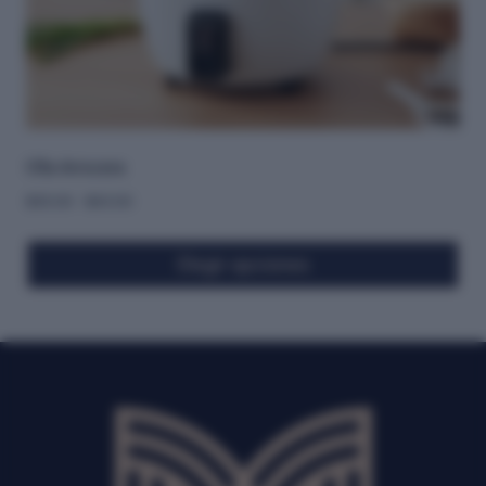
Olla Arrocera
$
30.00
-
$
43.00
Elegir opciones