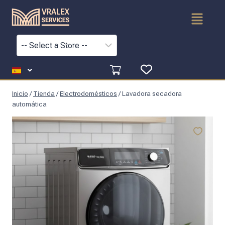
Inicio
/
Tienda
/
Electrodomésticos
/
Lavadora secadora
automática