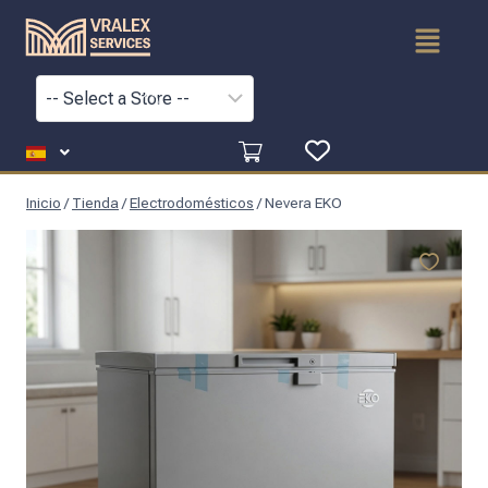
Inicio
/
Tienda
/
Electrodomésticos
/
Nevera EKO