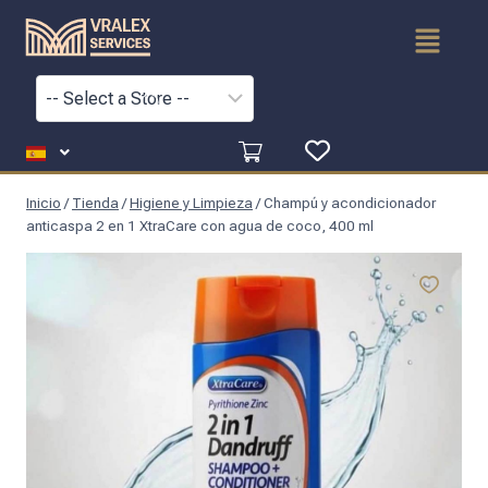
Inicio
/
Tienda
/
Higiene y Limpieza
/
Champú y acondicionador
anticaspa 2 en 1 XtraCare con agua de coco, 400 ml