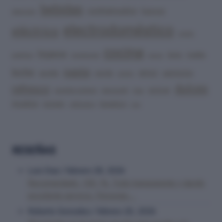
bebidas
contramuslos
huevos
detergente
electrodoméstico
eléctrico
molido
cocina
higiene
malta
lomo
perritos
inversores
pierna
pasta
leche
arroz
aceite
cerdo
salchicha
polvo
dulces
refresco
azúcar
paneles solares
espagueti
fresa
muslos
tomate
lavadora
vehículos
vino
RESEÑAS
Luis Diaz
/
febrero 28, 2026
Recomendado. 100 -%. Todo transparente y rápido
excelente servicio. Personas...
Roberto Gonzalez
/
febrero 20, 2026