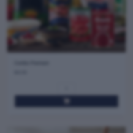
Combo Premium
$
42.80