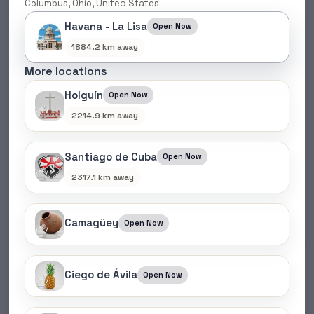
Columbus, Ohio, United States
Havana - La Lisa
Open Now
1884.2 km away
More locations
Combo Ligero
Holguín
Open Now
$
36.30
2214.9 km away
Leer más
Santiago de Cuba
Open Now
2317.1 km away
MEJOR
Camagüey
Open Now
Ciego de Ávila
Open Now