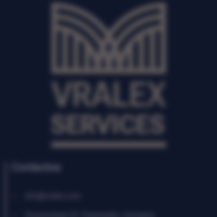
Contactos
info@vralex.com
Chopinstraat 53, Paramaribo, Suriname