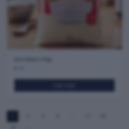
Arroz blanco (1Kg)
$
1.75
Leer más
1
2
3
4
…
17
18
19
→