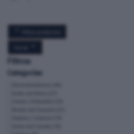
Filtrar productos
Cerrar
Filtros
Categorías
Electrodomésticos
(
46
)
Drinks and Beers
(
27
)
Carnes y Embutidos
(
23
)
Breads and Desserts
(
21
)
Higiene y Limpieza
(
19
)
Grains and Cereals
(
18
)