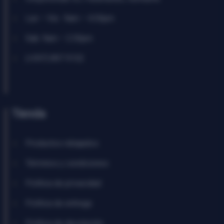
Lun – Vie : 9am – 4:30pm
Sab: 9am – 2:30pm
(+597) 897 9152
Tienda
Productos rebajados
Términos y condiciones
Política de privacidad
Política de entrega
Política de devolución