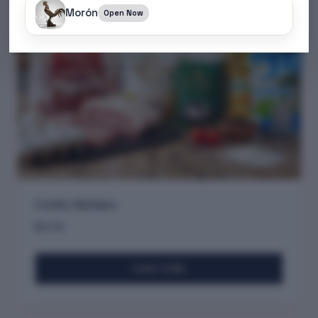
Morón
Open Now
Combo Mediano
$
80.80
Leer más