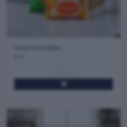
Combo Frescor Naranja
$
9.20