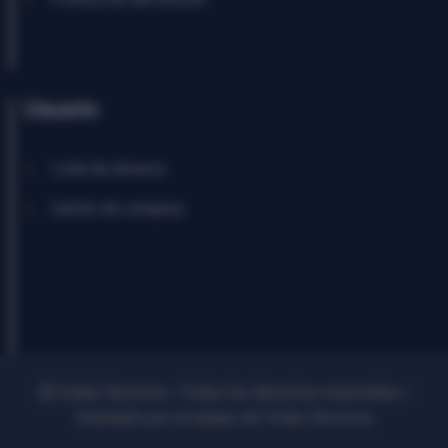
Usuario
Lista de deseos
Carrito de compras
© Vralex Services ৹ Todos los derechos reservados ৹
Diseñado por el equipo de Vralex Services