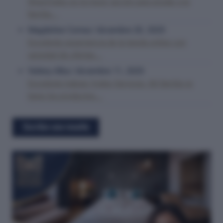
ShopVralex es la mejor opción para ayudar a tu
familia...
Magdeline Correa
/
diciembre 20, 2025
Excelente experiencia de la tienda online con
variedad de ofertas...
Yaileny Alba
/
diciembre 11, 2025
Excelente trabajo Vralex Services. Mi familia ya
tiene los productos...
Escribe una reseña