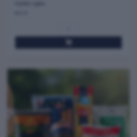
Combo Ligero
$
25.25