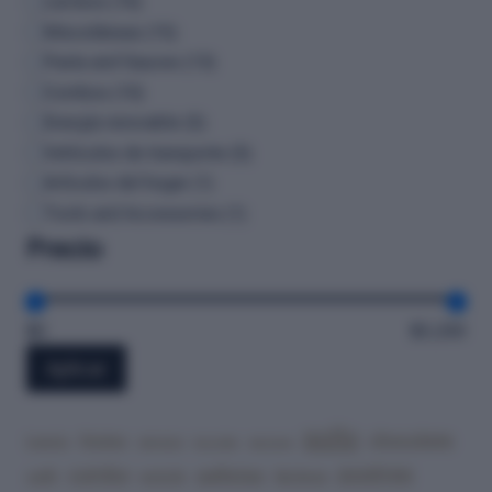
Lácteos
(
16
)
Misceláneas
(
15
)
Pasta and Sauces
(
13
)
Combos
(
10
)
Energía renovable
(
5
)
Vehículos de transporte
(
5
)
Artículos del hogar
(
1
)
Tools and Accessories
(
1
)
Precio
$0
$3,200
Aplicar
pollo
chocolate
frijoles
batería
cerveza
bicicleta
pechuga
postres
combo
galletas
café
lácteos
estufa