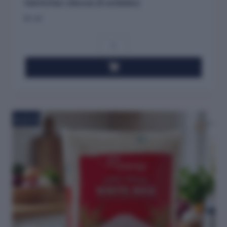
Salchichas clásicas (8 unidades)
$
1.20
NUEVO!