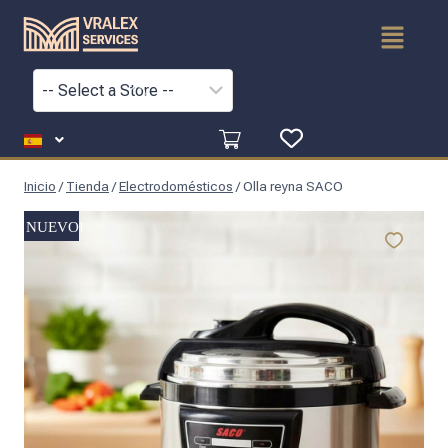
Inicio
/
Tienda
/
Electrodomésticos
/
Olla reyna SACO
NUEVO!