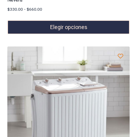
$
330.00
-
$
660.00
Elegir opciones