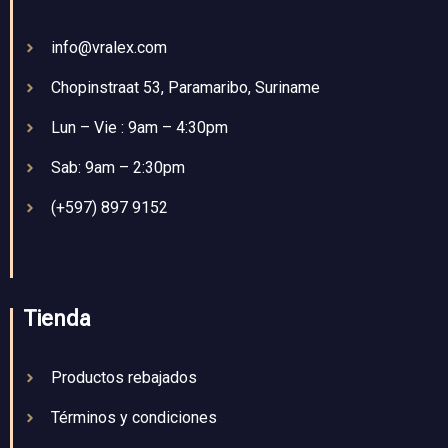
info@vralex.com
Chopinstraat 53, Paramaribo, Suriname
Lun – Vie : 9am – 4:30pm
Sab: 9am – 2:30pm
(+597) 897 9152
Tienda
Productos rebajados
Términos y condiciones