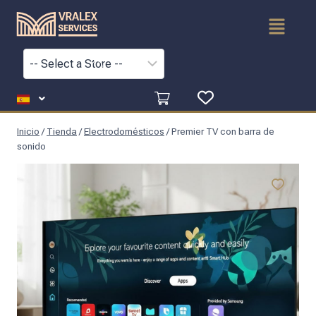
Inicio
/
Tienda
/
Electrodomésticos
/
Premier TV con barra de
sonido