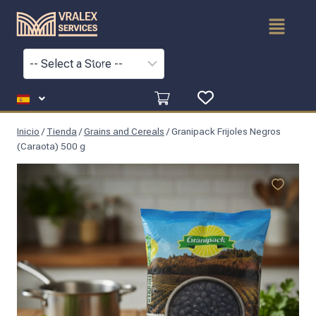
Inicio
/
Tienda
/
Grains and Cereals
/
Granipack Frijoles Negros
(Caraota) 500 g