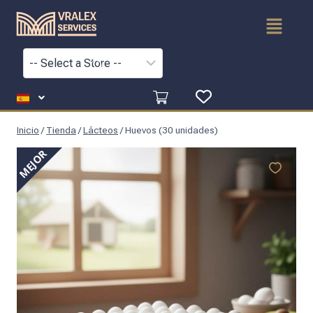
Inicio
/
Tienda
/
Lácteos
/
Huevos (30 unidades)
MEJOR