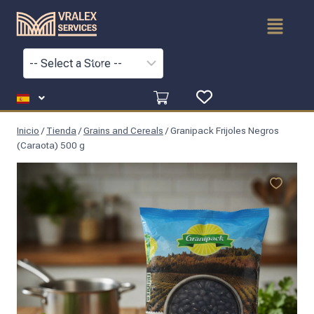
Inicio
/
Tienda
/
Grains and Cereals
/
Granipack Frijoles Negros
(Caraota) 500 g