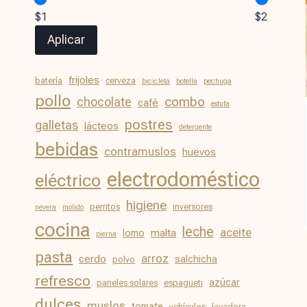
$1
$2
Aplicar
frijoles
batería
cerveza
bicicleta
botella
pechuga
pollo
chocolate
combo
café
estufa
postres
galletas
lácteos
detergente
bebidas
contramuslos
huevos
electrodoméstico
eléctrico
higiene
perritos
inversores
nevera
molido
cocina
leche
aceite
malta
lomo
pierna
pasta
arroz
cerdo
salchicha
polvo
refresco
azúcar
paneles solares
espagueti
dulces
muslos
tomate
vehículos
lavadora