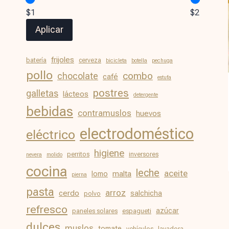
$1
$2
Aplicar
frijoles
batería
cerveza
bicicleta
botella
pechuga
pollo
chocolate
combo
café
estufa
postres
galletas
lácteos
detergente
bebidas
contramuslos
huevos
electrodoméstico
eléctrico
higiene
perritos
inversores
nevera
molido
cocina
leche
aceite
malta
lomo
pierna
pasta
arroz
cerdo
salchicha
polvo
refresco
azúcar
paneles solares
espagueti
dulces
muslos
tomate
vehículos
lavadora