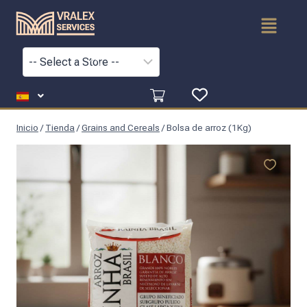
Inicio
/
Tienda
/
Grains and Cereals
/
Bolsa de arroz (1Kg)