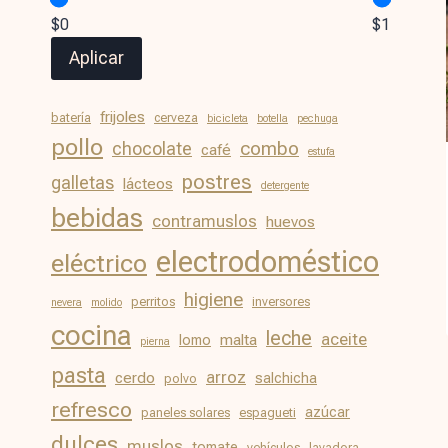
$0
$1
Aplicar
frijoles
batería
cerveza
bicicleta
botella
pechuga
pollo
chocolate
combo
café
estufa
postres
galletas
lácteos
detergente
bebidas
contramuslos
huevos
electrodoméstico
eléctrico
higiene
perritos
inversores
nevera
molido
cocina
leche
aceite
malta
lomo
pierna
pasta
arroz
cerdo
salchicha
polvo
refresco
azúcar
paneles solares
espagueti
dulces
muslos
tomate
vehículos
lavadora