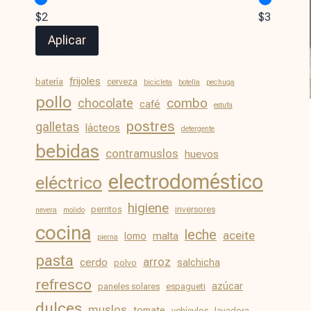
$2
$3
Aplicar
frijoles
batería
cerveza
bicicleta
botella
pechuga
pollo
chocolate
combo
café
estufa
postres
galletas
lácteos
detergente
bebidas
contramuslos
huevos
electrodoméstico
eléctrico
higiene
perritos
inversores
nevera
molido
cocina
leche
aceite
malta
lomo
pierna
pasta
arroz
cerdo
salchicha
polvo
refresco
azúcar
paneles solares
espagueti
dulces
muslos
tomate
vehículos
lavadora