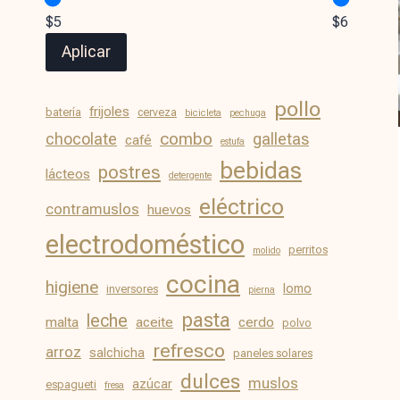
$5
$6
Aplicar
pollo
frijoles
batería
cerveza
bicicleta
pechuga
chocolate
combo
galletas
café
estufa
bebidas
postres
lácteos
detergente
eléctrico
contramuslos
huevos
electrodoméstico
perritos
molido
cocina
higiene
lomo
inversores
pierna
pasta
leche
malta
aceite
cerdo
polvo
refresco
arroz
salchicha
paneles solares
dulces
muslos
azúcar
espagueti
fresa