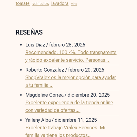
tomate
lavadora
vehículos
vino
RESEÑAS
Luis Diaz
/
febrero 28, 2026
Recomendado. 100 -%. Todo transparente
y rápido excelente servicio. Personas...
Roberto Gonzalez
/
febrero 20, 2026
ShopVralex es la mejor opción para ayudar
a tu familia...
Magdeline Correa
/
diciembre 20, 2025
Excelente experiencia de la tienda online
con variedad de ofertas...
Yaileny Alba
/
diciembre 11, 2025
Excelente trabajo Vralex Services. Mi
familia ya tiene los productos...