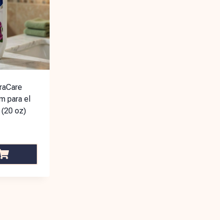
traCare
m para el
 (20 oz)